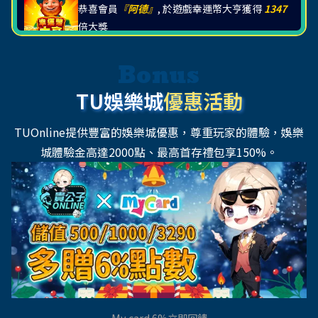
恭喜會員
『阿德』
, 於遊戲幸運幣大亨獲得
1347
倍大獎
Bonus
恭喜會員
『大俠57615』
, 於遊戲宙斯神獲得
781
TU娛樂城
優惠活動
倍大獎
TUOnline提供豐富的娛樂城優惠，尊重玩家的體驗，娛樂
城體驗金高達2000點、最高首存禮包享150%。
恭喜會員
『大鳥姊姊』
, 於遊戲戰神呂布獲得
1171
倍大獎
恭喜會員
『公子97194』
, 於遊戲戰神賽特獲得
680
倍大獎
恭喜會員
『大俠42488』
, 於遊戲快樂魚獲得
732
倍大獎
My card 6%立即回饋