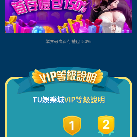
業界最高首存禮包150%
TU娛樂城
VIP等級說明