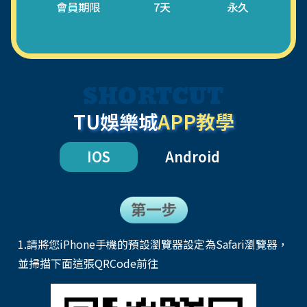
會員期限
7天
永久
SHORTCUT
TU娛樂城
APP教學
IOS
Android
1.請將您iPhone手機的預設瀏覽器設定為Safari瀏覽器，
並掃描下面這張QRCode前往