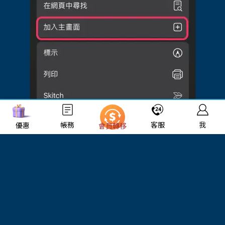
帳務
客服
我
優惠
會員轉移
NEWS
TU娛樂城
娛樂城新聞