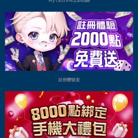
恭喜會員
『大俠64196』
, 於遊戲戰神賽特獲得
616
倍大獎
註冊體驗金