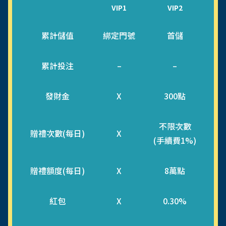
VIP1
VIP2
累計儲值
綁定門號
首儲
1,
累計投注
–
–
5
VIP1
VIP2
發財金
X
300點
5
不限次數
贈禮次數(每日)
X
(手續費1%)
贈禮額度(每日)
X
8萬點
8
紅包
X
0.30%
0